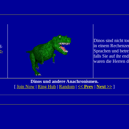
Dinos sind nicht to
g.
in einem Rechenzen
e-
Sprachen und betr
falls Sie auf ihr e
waren die Herren d
Dinos und andere Anachronismen.
[
Join Now
|
Ring Hub
|
Random
|
<< Prev
|
Next >>
]