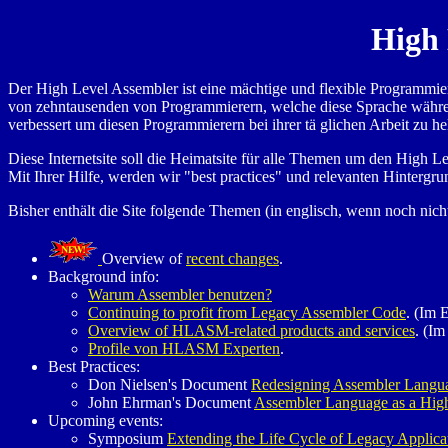
High 
Der High Level Assembler ist eine mächtige und flexible Programmier
von zehntausenden von Programmierern, welche diese Sprache währe
verbessert um diesen Programmierern bei ihrer tä glichen Arbeit zu he
Diese Internetsite soll die Heimatsite für alle Themen um den High 
Mit Ihrer Hilfe, werden wir "best practices" und relevanten Hintergru
Bisher enthält die Site folgende Themen (in englisch, wenn noch nicht
Overview of
recent changes
.
Background info:
Warum Assembler benutzen?
Continuing to profit from Legacy Assembler Code
. (Im 
Overview of HLASM-related products and services
. (Im
Profile von HLASM Experten
.
Best Practices:
Don Nielsen's Document
Redesigning Assembler Langu
John Ehrman's Document
Assembler Language as a Hig
Upcoming events:
Symposium
Extending the Life Cycle of Legacy Applica