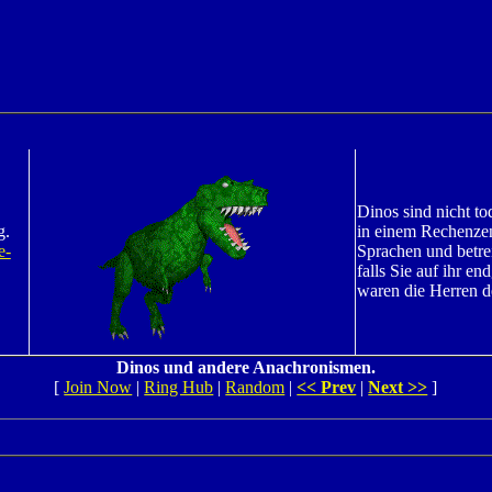
Dinos sind nicht to
g.
in einem Rechenzen
e-
Sprachen und betr
falls Sie auf ihr e
waren die Herren d
Dinos und andere Anachronismen.
[
Join Now
|
Ring Hub
|
Random
|
<< Prev
|
Next >>
]