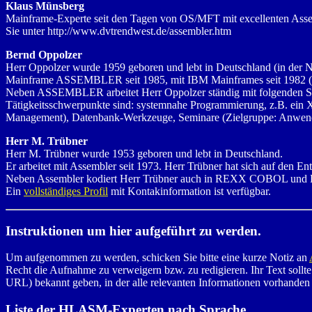
Klaus Münsberg
Mainframe-Experte seit den Tagen von OS/MFT mit excellenten Assem
Sie unter http://www.dvtrendwest.de/assembler.htm
Bernd Oppolzer
Herr Oppolzer wurde 1959 geboren und lebt in Deutschland (in der Nä
Mainframe ASSEMBLER seit 1985, mit IBM Mainframes seit 19
Neben ASSEMBLER arbeitet Herr Oppolzer ständig mit folgenden
Tätigkeitsschwerpunkte sind: systemnahe Programmierung, z.B. ein 
Management), Datenbank-Werkzeuge, Seminare (Zielgruppe: Anwendu
Herr M. Trübner
Herr M. Trübner wurde 1953 geboren und lebt in Deutschland.
Er arbeitet mit Assembler seit 1973. Herr Trübner hat sich auf den 
Neben Assembler kodiert Herr Trübner auch in REXX COBOL und PL
Ein
vollständiges Profil
mit Kontakinformation ist verfügbar.
Instruktionen um hier aufgeführt zu werden.
Um aufgenommen zu werden, schicken Sie bitte eine kurze Notiz an
Recht die Aufnahme zu verweigern bzw. zu redigieren. Ihr Text sollte 
URL) bekannt geben, in der alle relevanten Informationen vorhanden 
Liste der HLASM-Experten nach Sprache