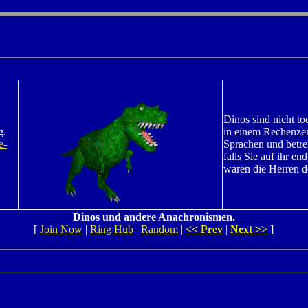
Dinos sind nicht to
g.
in einem Rechenzen
e-
Sprachen und betr
falls Sie auf ihr e
waren die Herren d
Dinos und andere Anachronismen.
[
Join Now
|
Ring Hub
|
Random
|
<< Prev
|
Next >>
]