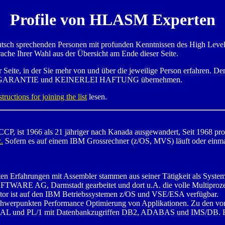
Profile von HLASM Experten
utsch sprechenden Personen mit profunden Kenntnissen des High Level 
rache Ihrer Wahl aus der Übersicht am Ende dieser Seite.
 Seite, in der Sie mehr von und über die jeweilige Person erfahren. Der
KEINE GARANTIE und KEINERLEI HAFTUNG übernehmen.
structions for joining the list
lesen.
CCP, ist 1966 als 21 jähriger nach Kanada ausgewandert, Seit 1968 p
.
Sofern es auf einem IBM Grossrechner (z/OS, MVS) läuft oder einmal
sten Erfahrungen mit Assembler stammen aus seiner Tätigkeit als Sys
 SOFTWARE AG, Darmstadt gearbeitet und dort u.A. die volle Multipr
or ist auf den IBM Betriebssystemen z/OS und VSE/ESA verfügbar.
en Schwerpunkten Performance Optimierung von Applikationen. Zu den
L und PL/1 mit Datenbankzugriffen DB2, ADABAS und IMS/DB. 