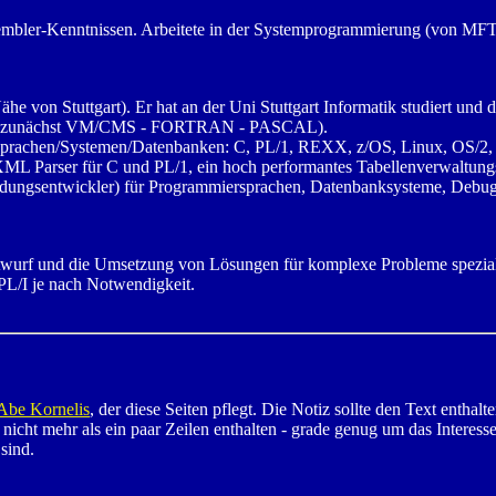
bler-Kenntnissen. Arbeitete in der Systemprogrammierung (von MFT b
he von Stuttgart). Er hat an der Uni Stuttgart Informatik studiert un
82 (zunächst VM/CMS - FORTRAN - PASCAL).
 Sprachen/Systemen/Datenbanken: C, PL/1, REXX, z/OS, Linux, O
XML Parser für C und PL/1, ein hoch performantes Tabellenverwaltun
ngsentwickler) für Programmiersprachen, Datenbanksysteme, Debuggi
Entwurf und die Umsetzung von Lösungen für komplexe Probleme speziali
/I je nach Notwendigkeit.
Abe Kornelis
, der diese Seiten pflegt. Die Notiz sollte den Text enthal
nicht mehr als ein paar Zeilen enthalten - grade genug um das Interess
sind.