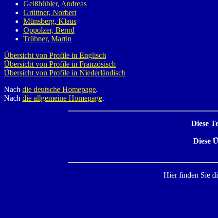
Geißbühler, Andreas
Grüttner, Norbert
Münsberg, Klaus
Oppolzer, Bernd
Trübner, Martin
Übersicht von Profile in Englisch
Übersicht von Profile in Französisch
Übersicht von Profile in Niederländisch
Nach
die deutsche Homepage
.
Nach
die allgemeine Homepage
.
Diese T
Diese Ü
Hier finden Sie d