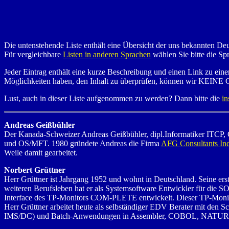
Die untenstehende Liste enthält eine Übersicht der uns bekannten De
Für vergleichbare
Listen in anderen Sprachen
wählen Sie bitte die Sp
Jeder Eintrag enthält eine kurze Beschreibung und einen Link zu einer
Möglichkeiten haben, den Inhalt zu überprüfen, können wir 
Lust, auch in dieser Liste aufgenommen zu werden? Dann bitte die
in
Andreas Geißbühler
Der Kanada-Schweizer Andreas Geißbühler, dipl.Informatiker ITCP, 
und OS/MFT. 1980 gründete Andreas die Firma
AFG Consultants Inc
Weile damit gearbeitet.
Norbert Grüttner
Herr Grüttner ist Jahrgang 1952 und wohnt in Deutschland. Seine er
weiteren Berufsleben hat er als Systemsoftware Entwickler für die
Interface des TP-Monitors COM-PLETE entwickelt. Dieser TP-Monit
Herr Grüttner arbeitet heute als selbständiger EDV Berater mit d
IMS/DC) und Batch-Anwendungen in Assembler, COBOL, NATURA